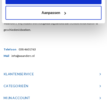
Bent u een liefhebber van echt mooie boeken en houdt u ook van kunst? Dan
Aanpassen
heeft u een uitstekend adres gevonden in de Nederlandse boekenuitgeverij
Waanders. Wij hebben een hoogwaardig aanbod aan schitterende kunst- &
geschiedenisboeken.
Telefoon
038 4601763
Mail
info@waanders.nl
KLANTENSERVICE
CATEGORIEËN
MIJN ACCOUNT