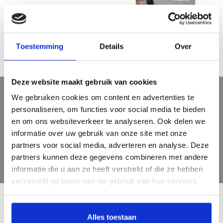
Jan Baptist Weenix & Jan Weenix:
Sibyl Heijnen - ruimte voor reflectie
the paintings
€95,00
€15,00
Toestemming
Details
Over
Deze website maakt gebruik van cookies
We gebruiken cookies om content en advertenties te
Meld je aan voor onze nieuwsbrief
personaliseren, om functies voor social media te bieden
Ontvang de laatste updates, nieuws en aanbiedingen via email
en om ons websiteverkeer te analyseren. Ook delen we
informatie over uw gebruik van onze site met onze
partners voor social media, adverteren en analyse. Deze
partners kunnen deze gegevens combineren met andere
informatie die u aan ze heeft verstrekt of die ze hebben
verzameld op basis van uw gebruik van hun services.
Alles toestaan