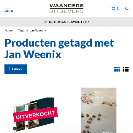
0
MENU
DE HOOGSTE KWALITEIT!
Home
Tags
Jan Weenix
Producten getagd met
Jan Weenix
Filters