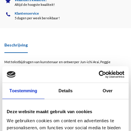
Altijd de hoogste kwaliteit!
Klantenservice
5 dagen per week bereikbaar!
Beschrijving
Met tekstbijdragen van kunstenaar en ontwerper Jun-ichi Arai, Peggie
Breitbarth, Ank Bijleveld (Commissaris van de Koning), Ralph Keuning en
verzamelaar Marcel Schroeten.
Sibyl Heijnen (Kerkrade, 1961) is een Nederlands beeldend kunstenaar, sinds
Toestemming
Details
Over
1998 is ze gevestigd in Almelo. In 2007 schreef curator Shinji Kohmoto van het
National Museum of Modern Art in Kyoto over Heijnens werk dat het "the
Western expression and the Eastern spirit" omvat.
Deze website maakt gebruik van cookies
De kunst van Heijnen is er niet alleen om te bekijken, maar vooral ook om te
We gebruiken cookies om content en advertenties te
beleven en te ondergaan. Haar werk mag gezien worden een vorm van animisme.
personaliseren, om functies voor social media te bieden