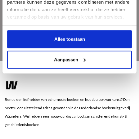
partners kunnen deze gegevens combineren met andere
informatie die u aan ze heeft verstrekt of die ze hebben
Meld je aan voor onze nieuwsbrief
verzameld op basis van uw gebruik van hun services.
Ontvang de laatste updates, nieuws en aanbiedingen via email
Alles toestaan
Aanpassen
Bent u een liefhebber van echt mooie boeken en houdt u ook van kunst? Dan
heeft u een uitstekend adres gevonden in de Nederlandse boekenuitgeverij
Waanders. Wij hebben een hoogwaardig aanbod aan schitterende kunst- &
geschiedenisboeken.