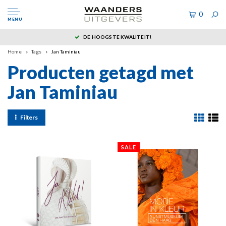
0
MENU
DE HOOGSTE KWALITEIT!
Home
Tags
Jan Taminiau
Producten getagd met
Jan Taminiau
Filters
SALE