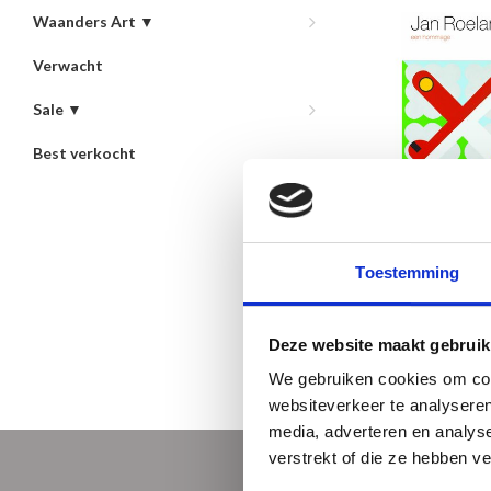
Waanders Art ▼
Verwacht
Sale ▼
Best verkocht
Jan Roeland 
hommage (193
€20,50
Toestemming
Nieuwste product
Deze website maakt gebruik
We gebruiken cookies om cont
websiteverkeer te analyseren
media, adverteren en analys
verstrekt of die ze hebben v