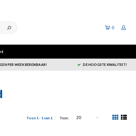
0
ht
GEN PER WEEK BEREIKBAAR!
DE HOOGSTE KWALITEIT!
d
20
Toon 1 - 1 van 1
Toon: