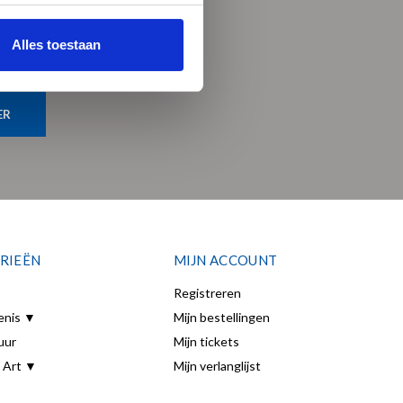
Alles toestaan
ER
RIEËN
MIJN ACCOUNT
Registreren
enis ▼
Mijn bestellingen
uur
Mijn tickets
 Art ▼
Mijn verlanglijst