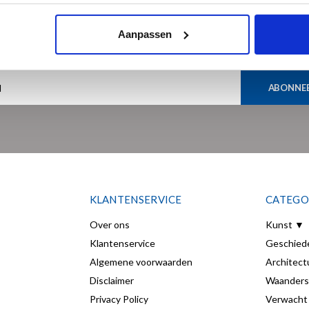
Meld je aan voor onze nieuwsbrief
Aanpassen
Ontvang de laatste updates, nieuws en aanbiedingen via email
ABONNE
KLANTENSERVICE
CATEGO
Over ons
Kunst ▼
Klantenservice
Geschied
Algemene voorwaarden
Architect
Disclaimer
Waanders
Privacy Policy
Verwacht