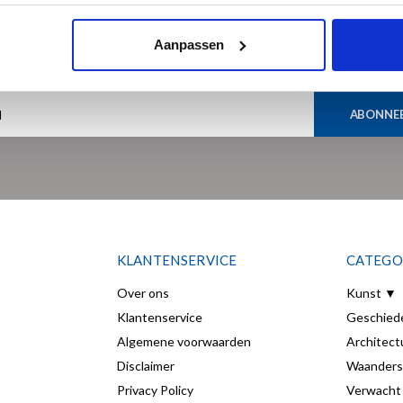
Meld je aan voor onze nieuwsbrief
Aanpassen
Ontvang de laatste updates, nieuws en aanbiedingen via email
ABONNE
KLANTENSERVICE
CATEGO
Over ons
Kunst ▼
Klantenservice
Geschied
Algemene voorwaarden
Architect
Disclaimer
Waanders
Privacy Policy
Verwacht