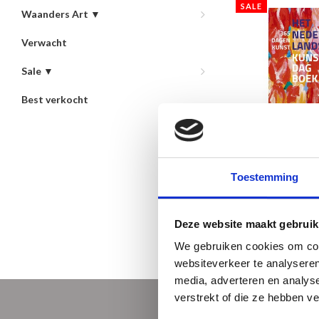
SALE
Waanders Art ▼
Verwacht
Sale ▼
Best verkocht
Het Nederl
KunstDAG
€9
€25,00
Toestemming
Nieuwste product
Deze website maakt gebruik
We gebruiken cookies om cont
websiteverkeer te analyseren
media, adverteren en analys
verstrekt of die ze hebben v