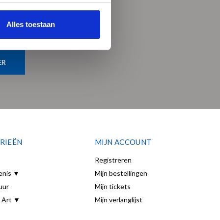
Alles toestaan
ER
RIEËN
MIJN ACCOUNT
Registreren
enis ▼
Mijn bestellingen
uur
Mijn tickets
 Art ▼
Mijn verlanglijst