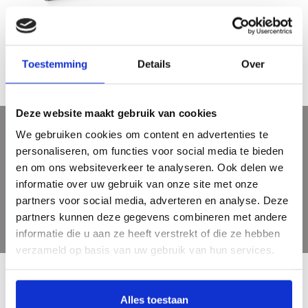
Belgische meesters – Ensor,
Delvaux, Magritte
€11,50
Toestemming
Details
Over
Deze website maakt gebruik van cookies
We gebruiken cookies om content en advertenties te
Meld je aan voor onze nieuwsbrief
personaliseren, om functies voor social media te bieden
Ontvang de laatste updates, nieuws en aanbiedingen via email
en om ons websiteverkeer te analyseren. Ook delen we
informatie over uw gebruik van onze site met onze
partners voor social media, adverteren en analyse. Deze
partners kunnen deze gegevens combineren met andere
informatie die u aan ze heeft verstrekt of die ze hebben
verzameld op basis van uw gebruik van hun services.
Alles toestaan