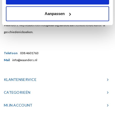
Bent u een liefhebber van echt mooie boeken en houdt u ook van kunst? Dan
Aanpassen
heeft u een uitstekend adres gevonden in de Nederlandse boekenuitgeverij
Waanders. Wij hebben een hoogwaardig aanbod aan schitterende kunst- &
geschiedenisboeken.
Telefoon
038 4601763
Mail
info@waanders.nl
KLANTENSERVICE
CATEGORIEËN
MIJN ACCOUNT