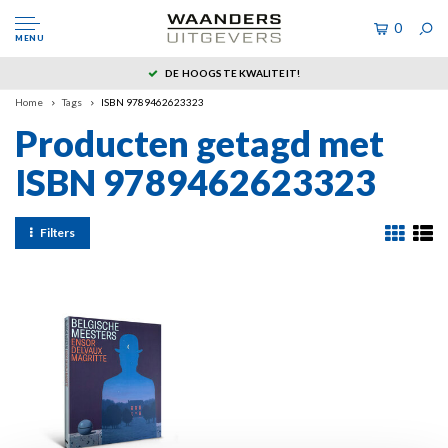
0
MENU
DE HOOGSTE KWALITEIT!
Home
Tags
ISBN 9789462623323
Producten getagd met
ISBN 9789462623323
Filters