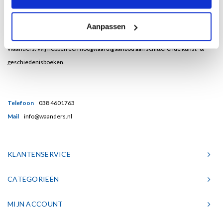
Bent u een liefhebber van echt mooie boeken en houdt u ook van kunst? Dan
Aanpassen
heeft u een uitstekend adres gevonden in de Nederlandse boekenuitgeverij
Waanders. Wij hebben een hoogwaardig aanbod aan schitterende kunst- &
geschiedenisboeken.
Telefoon
038 4601763
Mail
info@waanders.nl
KLANTENSERVICE
CATEGORIEËN
MIJN ACCOUNT