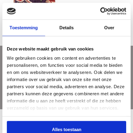
Pronck & Prael - Sits in Holland
€29,95
Toestemming
Details
Over
Deze website maakt gebruik van cookies
We gebruiken cookies om content en advertenties te
Meld je aan voor onze nieuwsbrief
personaliseren, om functies voor social media te bieden
Ontvang de laatste updates, nieuws en aanbiedingen via email
en om ons websiteverkeer te analyseren. Ook delen we
informatie over uw gebruik van onze site met onze
partners voor social media, adverteren en analyse. Deze
partners kunnen deze gegevens combineren met andere
informatie die u aan ze heeft verstrekt of die ze hebben
verzameld op basis van uw gebruik van hun services.
Alles toestaan