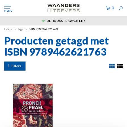
0
MENU
DE HOOGSTE KWALITEIT!
Home
Tags
ISBN 9789462621763
Producten getagd met
ISBN 9789462621763
Filters