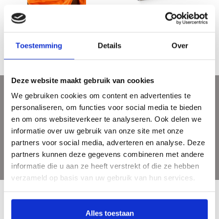
Kunstkaartenboek Mode in kleur
Femmes Fatales - Sterke vrouwen in
de mode / Strong women in fashion
€7,50
€12,50
€12,90
Toestemming
Details
Over
Deze website maakt gebruik van cookies
We gebruiken cookies om content en advertenties te
Meld je aan voor onze nieuwsbrief
personaliseren, om functies voor social media te bieden
Ontvang de laatste updates, nieuws en aanbiedingen via email
en om ons websiteverkeer te analyseren. Ook delen we
informatie over uw gebruik van onze site met onze
partners voor social media, adverteren en analyse. Deze
partners kunnen deze gegevens combineren met andere
informatie die u aan ze heeft verstrekt of die ze hebben
verzameld op basis van uw gebruik van hun services.
Alles toestaan