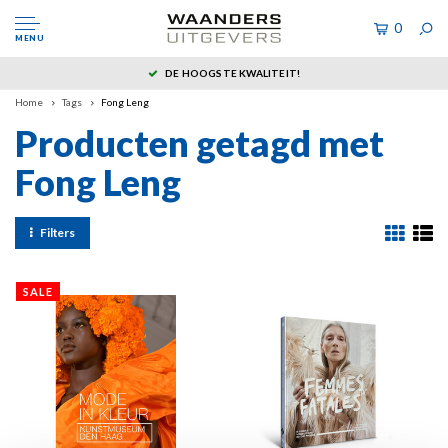
0
MENU
DE HOOGSTE KWALITEIT!
Home
Tags
Fong Leng
Producten getagd met
Fong Leng
Filters
SALE