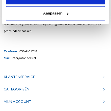
Bent u een liefhebber van echt mooie boeken en houdt u ook van kunst? Dan
Aanpassen
heeft u een uitstekend adres gevonden in de Nederlandse boekenuitgeverij
Waanders. Wij hebben een hoogwaardig aanbod aan schitterende kunst- &
geschiedenisboeken.
Telefoon
038 4601763
Mail
info@waanders.nl
KLANTENSERVICE
CATEGORIEËN
MIJN ACCOUNT