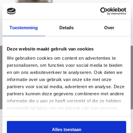
De kunst van J. Mendes da Costa
€38,20
Toestemming
Details
Over
Deze website maakt gebruik van cookies
We gebruiken cookies om content en advertenties te
Meld je aan voor onze nieuwsbrief
personaliseren, om functies voor social media te bieden
Ontvang de laatste updates, nieuws en aanbiedingen via email
en om ons websiteverkeer te analyseren. Ook delen we
informatie over uw gebruik van onze site met onze
partners voor social media, adverteren en analyse. Deze
partners kunnen deze gegevens combineren met andere
informatie die u aan ze heeft verstrekt of die ze hebben
verzameld op basis van uw gebruik van hun services.
Alles toestaan