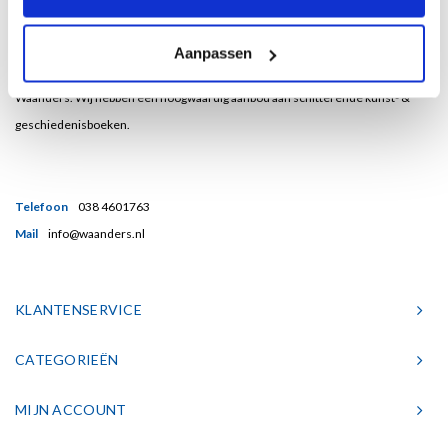
Bent u een liefhebber van echt mooie boeken en houdt u ook van kunst? Dan
Aanpassen
heeft u een uitstekend adres gevonden in de Nederlandse boekenuitgeverij
Waanders. Wij hebben een hoogwaardig aanbod aan schitterende kunst- &
geschiedenisboeken.
Telefoon
038 4601763
Mail
info@waanders.nl
KLANTENSERVICE
CATEGORIEËN
MIJN ACCOUNT