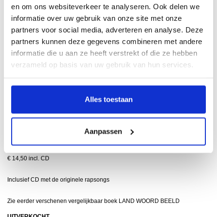
en om ons websiteverkeer te analyseren. Ook delen we
Zwolse rap-en hiphopformatie Opgezwolle. Sinds 2008 maakt hij deel uit van
informatie over uw gebruik van onze site met onze
de Fakkelbrigade en Fakkelteitgroep en vormt hij vanaf april 2013 met
partners voor social media, adverteren en analyse. Deze
andere rappers en producers Great Minds.
partners kunnen deze gegevens combineren met andere
Fotografe Kinza Ferjani (Tiel 1986) toont in haar foto’s de schoonheid van
informatie die u aan ze heeft verstrekt of die ze hebben
het alledaagse, niets wordt mooier gemaakt dan het is. In haar portretten
verzameld op basis van uw gebruik van hun services.
vangt zijn karakters. Ferjani won in 2010 de Fotogram Trofee.
64 pagina's
Alles toestaan
17 x 24 cm
ca. 40 illustraties in kleur en zwart-wit
paperback
Aanpassen
Nederlands
ISBN 9789462630062
€ 14,50 incl. CD
Inclusief CD met de originele rapsongs
Zie eerder verschenen vergelijkbaar boek LAND WOORD BEELD
UITVERKOCHT