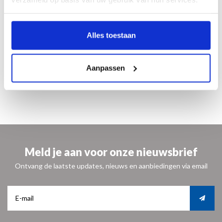
23 x 27 cm
66 illustraties in kleur en 20 in zwart-wit
paperback
Alles toestaan
Nederlands
ISBN 9789462621213
€ 11,95
Aanpassen
UITVERKOCHT
Meld je aan voor onze nieuwsbrief
Ontvang de laatste updates, nieuws en aanbiedingen via email