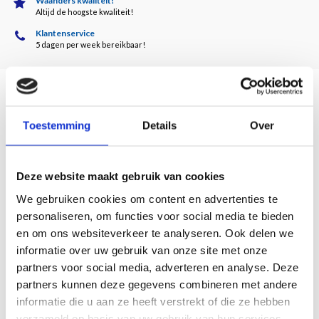
Waanders kwaliteit!
Altijd de hoogste kwaliteit!
Klantenservice
5 dagen per week bereikbaar!
Beschrijving
Toestemming
Details
Over
Door Kees van der Geer
Toon Kelder, Jan Sluijters en Leo Gestel waren ruim vertegenwoordigd in de
Deze website maakt gebruik van cookies
collectie van de Amsterdamse poelier en autohandelaar. Zijn vriendschappen
We gebruiken cookies om content en advertenties te
met kunstenaars, Cornelis Baard, directeur van het Stedelijk Museum
personaliseren, om functies voor social media te bieden
Amsterdam en verzamelaars als Paul Rijkens en Piet Boendermaker, plaatsten
en om ons websiteverkeer te analyseren. Ook delen we
hem midden in het culturele leven van die tijd. Na zijn overlijden raakte de
informatie over uw gebruik van onze site met onze
verzameling in de vergetelheid.
partners voor social media, adverteren en analyse. Deze
Auteur Kees van der Geer reconstrueerde de collectie en bezorgt de
partners kunnen deze gegevens combineren met andere
(top)werken uit zijn verzameling weer de aandacht die zij verdienen.
informatie die u aan ze heeft verstrekt of die ze hebben
128 pagina's
verzameld op basis van uw gebruik van hun services.