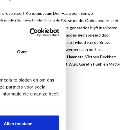
annië, presenteert Kunstmuseum Den Haag een nieuwe
ich op de rijke geschiedenis van de Britse mode. Onder andere met
aar baanbrekende werk ook jongere generaties blijft inspireren
van Anglomanie tot Swinging London, modes geïnspireerd door
 maatpakken, typisch Britse tailoring, de invloed van de Britse
ne Westwood komen talloze Britse ontwerpers aan bod, zoals
Over
overboy, Stella McCartney, Katherine Hamnett, Victoria Beckham,
des, Mary Quant, Richard Quinn, Robert Wun, Gareth Pugh en Matty
 media te bieden en om ons
ze partners voor social
nformatie die u aan ze heeft
Alles toestaan