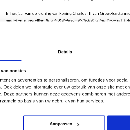
In het jaar van de kroning van koning Charles III van Groot-Britt
modetentoonstelling
Royals & Rebels – British Fashion.
Deze richt z
een eerbetoon aan Dame Vivienne Westwood (1941 – 2022), die met h
en daarmee heden en verleden verbindt. Maar er is nog veel meer: 
sports en country life, van tweed stoffen tot Schotse ruiten, strakke
Royals, maar uiteraard ook punk en andere rebellie. Behalve Vivien
Details
Alexander McQueen, John Galliano, Simone Rocha, Charles Jeffery L
Charles Frederick Worth, Lucile, Molyneux, Paul Smith, Zandra Rho
 van cookies
Bovan.
ent en advertenties te personaliseren, om functies voor social
Nederlands
. Ook delen we informatie over uw gebruik van onze site met on
22 x 32 cm
e. Deze partners kunnen deze gegevens combineren met andere i
160 pagina’s
erzameld op basis van uw gebruik van hun services.
200 illustraties
Gebonden
ISBN 9789462625006
Aanpassen
€ 29,95