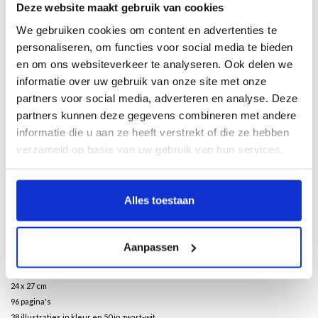
Deze website maakt gebruik van cookies
Klik hier om het boek beter te bekijken
We gebruiken cookies om content en advertenties te
personaliseren, om functies voor social media te bieden
en om ons websiteverkeer te analyseren. Ook delen we
Beschrijving
informatie over uw gebruik van onze site met onze
partners voor social media, adverteren en analyse. Deze
De lijn heeft zoveel zeggingskracht, dat met een simpele pennenstreek een
partners kunnen deze gegevens combineren met andere
herkenbaar gezicht, figuur of object op papier kan worden gezet. De lijn scheidt
informatie die u aan ze heeft verstrekt of die ze hebben
hoofdzaak van bijzaak, kleedt uit, tot alleen de essentie van een vorm overblijft.
verzameld op basis van uw gebruik van hun services.
Geholpen door onze verbeelding, is de lijn daarmee de taal van de kunstenaar in
de 20ste eeuw. De kunstenaar die niet langer de zichtbare werkelijkheid
kopieert, maar een werkelijkheid wil tonen die hem of haar toebehoort. Een
Alles toestaan
werkelijkheid vol eigen gevoeligheden en diepere betekenis.
Lijnen komen samen in dit boek; van sierlijke lijnen en klassieke contouren van
onder meer Picasso en Matisse, tot spontane vormen en geometrische
Aanpassen
onderzoekingen van Cy Twombly en Gerhard Richter.
24 x 27 cm
96 pagina's
38 illustraties in kleur en 50 in zwart-wit