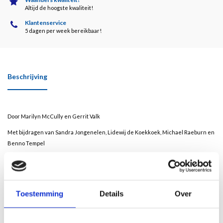
Altijd de hoogste kwaliteit!
Klantenservice
5 dagen per week bereikbaar!
Beschrijving
Door Marilyn McCully en Gerrit Valk
Met bijdragen van Sandra Jongenelen, Lidewij de Koekkoek, Michael Raeburn en
Benno Tempel
Picasso’s Hollandse zomer
In Parijs, had Picasso de Nederlandse cabaretier, autocoureur en journalist Tom
Schilperoort leren kennen die hem uitnodigde om bij hem en zijn vriendin Nelly
Toestemming
Details
Over
te komen logeren in hun vakantiehuis in Schoorl. Hoewel hij hier maar enkele
weken doorbracht, is deze periode wel van betekenis geweest voor zijn
kunstenaarschap. Jaren later spreekt Picasso over ‘onvergetelijke