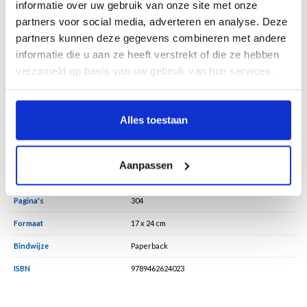
informatie over uw gebruik van onze site met onze
wensen en obsessies.
partners voor social media, adverteren en analyse. Deze
Zijn belangstelling is niet alleen puur historisch. In een persoonlijke
partners kunnen deze gegevens combineren met andere
beschouwing onderzoekt hij waarom hij als jonge man – 1946 in een Zuid-
informatie die u aan ze heeft verstrekt of die ze hebben
Limburgs dorp geboren – de binnenwereld van Duitse jonge mannen zo
verzameld op basis van uw gebruik van hun services.
herkenbaar vond. Terwijl die vijftig jaar eerder waren geboren onder totaal
andere omstandigheden.
Alles toestaan
Specificaties
Aanpassen
Taal
Nederlands
Pagina's
304
Formaat
17 x 24 cm
Bindwijze
Paperback
ISBN
9789462624023