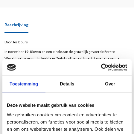
Beschrijving
Door Jos Bours
In november 1918 kwam er een einde aan de gruwelijk gevoerde Eerste
Wereldoorlog, maar dat leidde in Duitsland bepaald niet tot vredelievende
taferelen. Geweld en haat heersten in de politiek en op straat.
Honderdduizenden mannen bleken gevoelig voor gewelddadige
verlossingstheorieën. Hoe kon dat?
Toestemming
Details
Over
Jos Bours ontdekte dat het vooral ging om jonge mannen met een diepgevoelde
haat tegen socialisten, democraten, hun (symbolische) vaders en tegen …
vrouwen. Hun angsten en emotionele onzekerheden gingen ze te lijf met
Deze website maakt gebruik van cookies
mannelijke hardheid: ‘vastbesloten naar buiten, gesloten naar binnen’.
We gebruiken cookies om content en advertenties te
De schrijver analyseert (on)bewuste boodschappen in romans en verslagen van
personaliseren, om functies voor social media te bieden
vrijkorpsofficieren, gedichten van Brecht en schilderijen en tekeningen van Dix
en om ons websiteverkeer te analyseren. Ook delen we
en Grosz met hun uitdrukking van die mannelijke angsten, gewelddadige