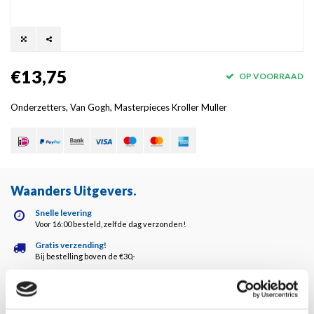
€13,75
OP VOORRAAD
Onderzetters, Van Gogh, Masterpieces Kroller Muller
Waanders Uitgevers
.
Snelle levering
Voor 16:00 besteld, zelfde dag verzonden!
Gratis verzending!
Bij bestelling boven de €30,-
Waanders kwaliteit!
Altijd de hoogste kwaliteit!
Klantenservice