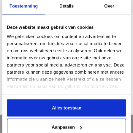
5 dagen per week bereikbaar!
Toestemming
Details
Over
Deze website maakt gebruik van cookies
Beschrijving
We gebruiken cookies om content en advertenties te
personaliseren, om functies voor social media te bieden
Onderzetters met een kurklaag, hittebestendig laminaat oppervlak,
en om ons websiteverkeer te analyseren. Ook delen we
gepresenteerd in een doorzichtige verpakking. Set van zes, met elk een andere
informatie over uw gebruik van onze site met onze
afbeelding van beroemde schilderijen van Vincent van Gogh in het Kröller-
partners voor social media, adverteren en analyse. Deze
Müller museum.
partners kunnen deze gegevens combineren met andere
informatie die u aan ze heeft verstrekt of die ze hebben
Materiaal: met glans gelamineerde print op kurk
verzameld op basis van uw gebruik van hun services.
Afmetingen & gewicht onderzetter: 10,5 x 10,5 x 0,4 cm. 37 gram
Afmetingen & gewicht set: 32 x 11 x 1,4 cm. 250 gram
Alles toestaan
Aanpassen
Meld je aan voor onze nieuwsbrief