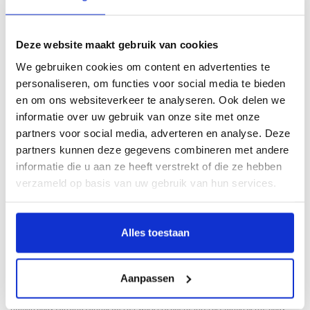
Klik hier om het boek beter te bekijken
Deze website maakt gebruik van cookies
Beschrijving
We gebruiken cookies om content en advertenties te
personaliseren, om functies voor social media te bieden
en om ons websiteverkeer te analyseren. Ook delen we
Samengesteld door Ralph Keuning
informatie over uw gebruik van onze site met onze
Nieke Koek (Roelofarendsveen, 1982) heeft een levenslange fascinatie voor het
partners voor social media, adverteren en analyse. Deze
(on)vermogen van het menselijk lichaam. Haar werken zijn poëtische vertalingen
partners kunnen deze gegevens combineren met andere
van het lichaam, en ze verheft dagelijkse dingen, die onlosmakelijk verbonden
informatie die u aan ze heeft verstrekt of die ze hebben
zijn met ieders lichaam, tot kunst. Als een goed getrainde acteur analyseert en
verzameld op basis van uw gebruik van hun services.
internaliseert ze haar eigen lichaam en dat van anderen, om daarmee ook ons
bewust te maken van ons eigen lichaam. Gelichaamd is haar eerste museale
solopresentatie.
Alles toestaan
De tentoonstelling is onderdeel van de Fundatie Future Factory, het
laboratorium van Museum de Fundatie, waarin multidisciplinaire makers op zoek
gaan naar de hartslag van de tijd.
Aanpassen
Nieke Koek (b. 1982, Roelofarendsveen) has always been fascinated by what the
human body can and cannot do. Her work is a poetic interpretation of the body,