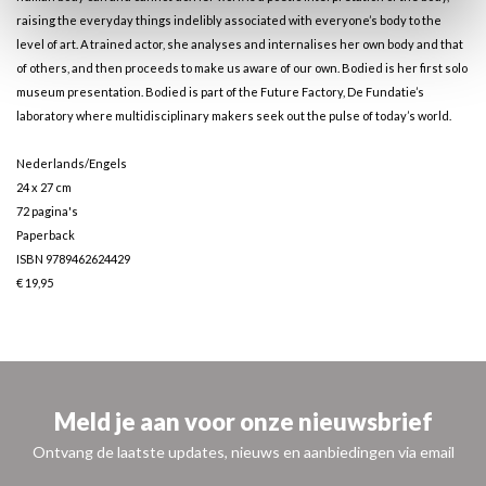
raising the everyday things indelibly associated with everyone’s body to the
level of art. A trained actor, she analyses and internalises her own body and that
of others, and then proceeds to make us aware of our own. Bodied is her first solo
museum presentation. Bodied is part of the Future Factory, De Fundatie’s
laboratory where multidisciplinary makers seek out the pulse of today’s world.
Nederlands/Engels
24 x 27 cm
72 pagina's
Paperback
ISBN 9789462624429
€ 19,95
Meld je aan voor onze nieuwsbrief
Ontvang de laatste updates, nieuws en aanbiedingen via email