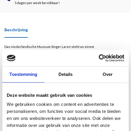
5 dagen per week bereikbaar!
Beschrijving
Das niederländische Museum Singer Laren steht an einem
geschichtsträchtigen Ort, an dem sich vor mehr als hundert Jahren ein
fruchtbares künstlerisches Klima entwickelte. Die malerische und
naturbelassene Landschaft des Het Gooi – ein Wald- und Heidegebiet etwa
dreißig Kilometer östlich von Amsterdam – zog schon früh Künstlerinnen und
Toestemming
Details
Over
Künstler aus dem In- und Ausland an, die hier „en plein air“ – im Freien – malten.
Einer von ihnen war der amerikanische Landschaftsmaler William Henry Singer
jr.
Deze website maakt gebruik van cookies
Im Frühjahr 1902 reiste er mit seiner Frau Anna Singer von Paris nach Laren.
We gebruiken cookies om content en advertenties te
Mehr noch als für die französischen Meister interessierte sich Singer für die
personaliseren, om functies voor social media te bieden
niederländischen Landschaftsmaler des 17. Jahrhunderts und vor allem für
en om ons websiteverkeer te analyseren. Ook delen we
deren Nachfolger, die Maler der Haager Schule.
informatie over uw gebruik van onze site met onze
In Laren planten Singer jr. mit seiner Frau Anna Singer den Bau eines