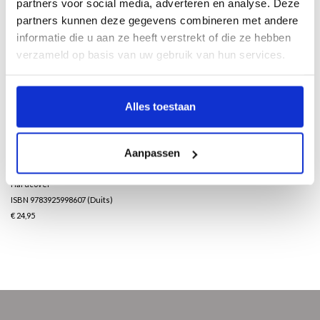
partners voor social media, adverteren en analyse. Deze
Landhauses, in das sie 1911 einziehen konnten. In ihrer Villa De Wilde Zwanen
partners kunnen deze gegevens combineren met andere
(Die wilden Schwäne), bildet heute den Kern des Gebäudekomplexes von Singer
informatie die u aan ze heeft verstrekt of die ze hebben
Laren.
verzameld op basis van uw gebruik van hun services.
Mit einem Fokus auf das Werk Jan Sluijters׳ und mit bedeutenden Arbeiten von
Kees van Dongen, Leo Gestel und Jan Toorop präsentiert die heutige Sammlung
eine Übersicht der niederländischen Kunst der ersten Hälfte des 20.
Alles toestaan
Jahrhunderts.
24 x 29 cm
Aanpassen
128 Seiten
120 Abbildungen
Hardcover
ISBN 9783925998607 (Duits)
€ 24,95