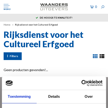
0
MENU
DE HOOGSTE KWALITEIT!
Home
Rijksdienst voor het Cultureel Erfgoed
Rijksdienst voor het
Cultureel Erfgoed
Filters
Geen producten gevonden!...
Meld je aan voor onze nieuwsbrief
Toestemming
Details
Over
Ontvang de laatste updates, nieuws en aanbiedingen via email