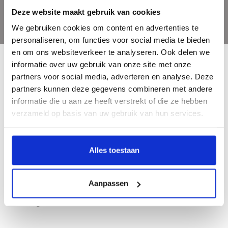
Deze website maakt gebruik van cookies
We gebruiken cookies om content en advertenties te
personaliseren, om functies voor social media te bieden
en om ons websiteverkeer te analyseren. Ook delen we
informatie over uw gebruik van onze site met onze
partners voor social media, adverteren en analyse. Deze
partners kunnen deze gegevens combineren met andere
informatie die u aan ze heeft verstrekt of die ze hebben
Bent u een liefhebber van echt mooie boeken en houdt u ook van kunst? Dan
verzameld op basis van uw gebruik van hun services.
heeft u een uitstekend adres gevonden in de Nederlandse boekenuitgeverij
Waanders. Wij hebben een hoogwaardig aanbod aan schitterende kunst- &
geschiedenisboeken.
Alles toestaan
Aanpassen
Telefoon
038 4601763
Mail
info@waanders.nl