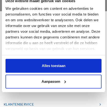
Deze website maakt gebruik van cookies
We gebruiken cookies om content en advertenties te
personaliseren, om functies voor social media te bieden
en om ons websiteverkeer te analyseren. Ook delen we
informatie over uw gebruik van onze site met onze
partners voor social media, adverteren en analyse. Deze
partners kunnen deze gegevens combineren met andere
Bent u een liefhebber van echt mooie boeken en houdt u ook van kunst? Dan
informatie die u aan ze heeft verstrekt of die ze hebben
heeft u een uitstekend adres gevonden in de Nederlandse boekenuitgeverij
verzameld op basis van uw gebruik van hun services.
Waanders. Wij hebben een hoogwaardig aanbod aan schitterende kunst- &
geschiedenisboeken.
Alles toestaan
Telefoon
038 4601763
Aanpassen
Mail
info@waanders.nl
KLANTENSERVICE