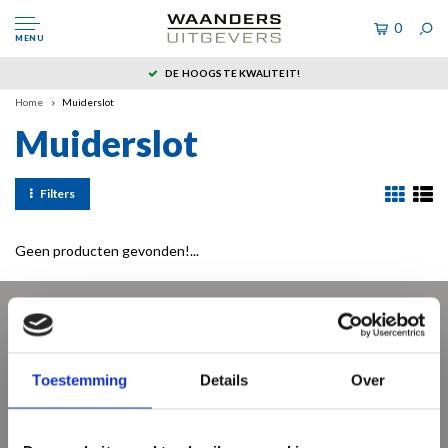
0
MENU
DE HOOGSTE KWALITEIT!
Home
Muiderslot
Muiderslot
Filters
Geen producten gevonden!...
Meld je aan voor onze nieuwsbrief
Ontvang de laatste updates, nieuws en aanbiedingen via email
Toestemming
Details
Over