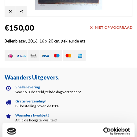
€150,00
NIET OP VOORRAAD
Bellenblazer, 2016, 16 x 20 cm, gekleurde ets
Waanders Uitgevers
.
Snelle levering
Voor 16:00 besteld, zelfde dag verzonden!
Gratis verzending!
Bij bestelling boven de €30,-
Waanders kwaliteit!
Altijd de hoogste kwaliteit!
Klantenservice
5 dagen per week bereikbaar!