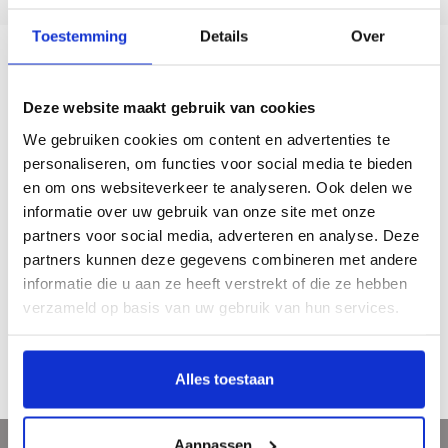
Toestemming
Details
Over
Beschrijving
Deze website maakt gebruik van cookies
We gebruiken cookies om content en advertenties te
€ 150,00
personaliseren, om functies voor social media te bieden
Marcel Schellekens (1954) is vooral bekend geworden door zijn etsen. Hij is
en om ons websiteverkeer te analyseren. Ook delen we
graficus die schildert met zijn etsplaten. Zijn intense kleurgebruik en de
informatie over uw gebruik van onze site met onze
scherpe lijnen tussen licht en donker met heldere contrasten, maken de
partners voor social media, adverteren en analyse. Deze
prenten van Marcel Schellekens zo levendig en interessant.
partners kunnen deze gegevens combineren met andere
Boek
Marcel Schellekens – Een romantisch realist verkrijgbaar
informatie die u aan ze heeft verstrekt of die ze hebben
€ 29,95 ISBN 9789491196591
verzameld op basis van uw gebruik van hun services.
http://www.waandersdekunst.nl/marcel-schellekens-een-romantisch-
realist.html
Alles toestaan
Aanpassen