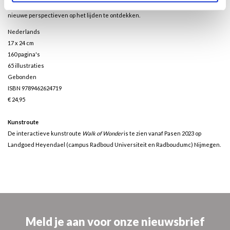
voorkennis of affiniteit met religie, maar zal verschillende groepen inspireren om
nieuwe perspectieven op het lijden te ontdekken.
Nederlands
17 x 24 cm
160 pagina's
65 illustraties
Gebonden
ISBN 9789462624719
€ 24,95
Kunstroute
De interactieve kunstroute
Walk of Wonder
is te zien vanaf Pasen 2023 op
Landgoed Heyendael (campus Radboud Universiteit en Radboudumc) Nijmegen.
Meld je aan voor onze nieuwsbrief