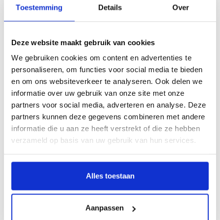
Toestemming
Details
Over
Beschrijving
Deze website maakt gebruik van cookies
We gebruiken cookies om content en advertenties te
Lang voordat de rooms-katholieke kerk de kruisweg formaliseerde in veertien
staties spiegelden mensen hun eigen lijden al aan dit aloude beeldverhaal van
personaliseren, om functies voor social media te bieden
de lijdensweg van Jezus. Ofschoon al meerdere decennia sprake is van een
en om ons websiteverkeer te analyseren. Ook delen we
gestage ontkerkelijking blijven de kruisweg en het laatste avondmaal
informatie over uw gebruik van onze site met onze
onverminderd hun zeggingskracht behouden. David Bowie, Salvador Dalí,
partners voor social media, adverteren en analyse. Deze
Barnett Newman, Dan Flavin, Andy Warhol, Jorge Luis Borges, Peter Howson,
partners kunnen deze gegevens combineren met andere
Damien Hirst en Sophie Calle behoren tot de vele kunstenaars, componisten,
informatie die u aan ze heeft verstrekt of die ze hebben
zangers, filmmakers, schrijvers en dichters die zich hierdoor hebben laten
verzameld op basis van uw gebruik van hun services.
inspireren.
Dit boek laat zien hoe verrassend creatief en krachtig dit thema is verwerkt in
allerlei moderne kunstwerken. Na een beknopte beschrijving van de
Alles toestaan
geschiedenis van de kruisweg, verbindt dit boek een aantal van de meest
aansprekende voorbeelden in de twintigste en een-en-twintigste eeuw. Zowel
de kruisweg als het laatste avondmaal worden gekoppeld aan eigentijdse
Aanpassen
ontwikkelingen en persoonlijk lijden van de makers. Het boek vereist geen