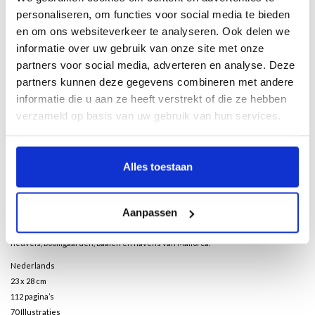
personaliseren, om functies voor social media te bieden
en om ons websiteverkeer te analyseren. Ook delen we
Beschrijving
informatie over uw gebruik van onze site met onze
partners voor social media, adverteren en analyse. Deze
partners kunnen deze gegevens combineren met andere
Door Caroline Roodenburg-Schadd
informatie die u aan ze heeft verstrekt of die ze hebben
Leo Gestel op Mallorca
biedt een uniek overzicht van het spectaculaire en
verzameld op basis van uw gebruik van hun services.
kleurrijke werk dat schilder Leo Gestel maakte tijdens zijn verblijf op Mallorca in
1914. Gestel verblijft een periode van vier maanden op het Spaanse eiland en
maakt hier, gebiologeerd door het landschap, in hoog tempo een groot aantal
Alles toestaan
schetsen en schilderijen. De serie werken vormt een experimenteel
hoogtepunt in de moderne Nederlandse kunst, maar werd nog niet eerder in
een tentoonstelling en boek bijeengebracht. Leo Gestel geldt als een van de
Aanpassen
grote vernieuwers van de beeldende kunst in Nederland. Zijn
vernieuwingsdrang komt volledig tot uitdrukking in zijn verbeeldingen van de
heuvels, boomgaarden, baaien en havens van Mallorca.
Nederlands
23 x 28 cm
112 pagina’s
70 Illustraties