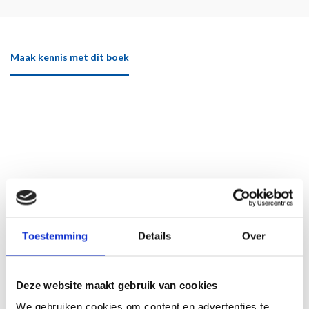
Maak kennis met dit boek
Toestemming
Details
Over
Deze website maakt gebruik van cookies
We gebruiken cookies om content en advertenties te
Klik hier om het boek beter te bekijken