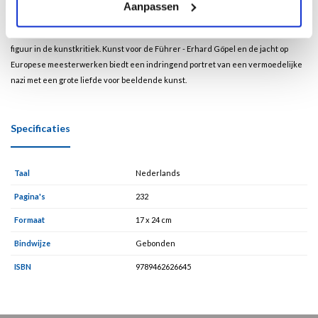
landen voor Hitler heeft geroofd wordt nog altijd vermist. De biografie volgt Göpel
Aanpassen
vanaf zijn jeugd, via zijn vormingsjaren als kunstcriticus, tot zijn actieve rol als
kunstrover. Na de oorlog herstelt hij zijn reputatie en wordt een invloedrijk
figuur in de kunstkritiek. Kunst voor de Führer - Erhard Göpel en de jacht op
Europese meesterwerken biedt een indringend portret van een vermoedelijke
nazi met een grote liefde voor beeldende kunst.
Specificaties
Taal
Nederlands
Pagina's
232
Formaat
17 x 24 cm
Bindwijze
Gebonden
ISBN
9789462626645