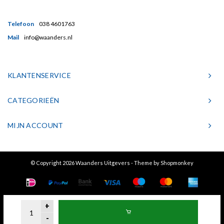
Telefoon
038 4601763
Mail
info@waanders.nl
KLANTENSERVICE
CATEGORIEËN
MIJN ACCOUNT
© Copyright 2026 Waanders Uitgevers - Theme by
Shopmonkey
+
-