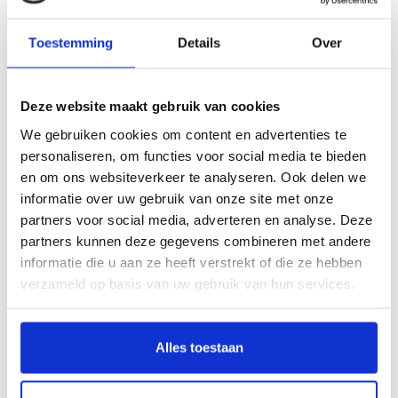
Toestemming
Details
Over
Beschrijving
Kunst voor de Führer
Deze website maakt gebruik van cookies
We gebruiken cookies om content en advertenties te
Erhard Göpel en de jacht op Europese
personaliseren, om functies voor social media te bieden
meesterwerken
en om ons websiteverkeer te analyseren. Ook delen we
Door Ruud Breteler
informatie over uw gebruik van onze site met onze
partners voor social media, adverteren en analyse. Deze
Kunst voor de Führer Erhard Göpel en de jacht op Europese meesterwerken
partners kunnen deze gegevens combineren met andere
Tijdens de Tweede Wereldoorlog spelen kunsthistorici een cruciale rol in de
informatie die u aan ze heeft verstrekt of die ze hebben
systematische roof van kunstwerken. Eén van hen is Erhard Göpel (1906-1966),
verzameld op basis van uw gebruik van hun services.
een intelligente, cultureel belezen man die zich met volle overtuiging inzet voor
het naziregime. Als vertegenwoordiger van de beruchte Sonderauftrag Linz is hij
verantwoordelijk voor het verwerven van honderden topwerken uit Nederland,
België, Frankrijk en Oostenrijk – bestemd voor Hitlers gedroomde
Alles toestaan
Führermuseum. De gevolgen van zijn werkzaamheden zijn tot op de dag van
vandaag aanwijsbaar: een aantal van de circa 1.500 kunstwerken die hij in deze