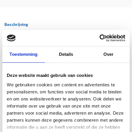
Beschrijving
Deze prachtige dichtregel van Adriaan Morriën (1912 - 2002) past bij deze tijd. Het
volledige gedicht gaat zo:
Toestemming
Details
Over
Afscheid
Zul je voorzichtig zijn?
Ik weet wel dat je maar een boodschap doet
Deze website maakt gebruik van cookies
hier om de hoek
We gebruiken cookies om content en advertenties te
en dat je niet gekleed bent voor een lange reis.
personaliseren, om functies voor social media te bieden
en om ons websiteverkeer te analyseren. Ook delen we
Je kus is licht,
informatie over uw gebruik van onze site met onze
je blik gerust
en vredig zijn je hand en voet.
partners voor social media, adverteren en analyse. Deze
partners kunnen deze gegevens combineren met andere
Maar achter deze hoek
informatie die u aan ze heeft verstrekt of die ze hebben
een werelddeel,