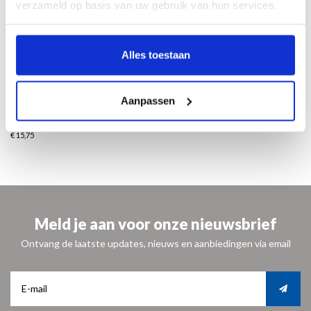
verzameld op basis van uw gebruik van hun services.
achter dit ogenblik
een zee van tijd.
Alles toestaan
Zul je voorzichtig zijn?
Adriaan Morriën
Aanpassen
materiaal: porselein - vaatwasserbestendig
formaat: 6 cm. hoog - Ø 15 cm
€ 15,75
Meld je aan voor onze nieuwsbrief
Ontvang de laatste updates, nieuws en aanbiedingen via email