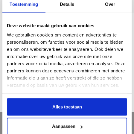
5 dagen per week bereikbaar!
Toestemming
Details
Over
Deze website maakt gebruik van cookies
Beschrijving
We gebruiken cookies om content en advertenties te
personaliseren, om functies voor social media te bieden
Klassieke boekenlegger, Claude Monet, Villas in Bordighera
en om ons websiteverkeer te analyseren. Ook delen we
Dubbelzijdig glanzende boekenlegger met afbeelding van
informatie over uw gebruik van onze site met onze
Villas in Bordighera van Cladue Monet, te zien in Museum
partners voor social media, adverteren en analyse. Deze
Barberini, Potsdam, Duitsland.
partners kunnen deze gegevens combineren met andere
Materiaal: papier
informatie die u aan ze heeft verstrekt of die ze hebben
Afmetingen 53 x 205 mm
verzameld op basis van uw gebruik van hun services.
Gewicht: 5 grams
Alles toestaan
Aanpassen
Meld je aan voor onze nieuwsbrief