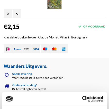
€2,15
OP VOORRAAD
Klassieke boekenlegger, Claude Monet, Villas in Bordighera
Waanders Uitgevers
.
Snelle levering
Voor 16:00 besteld, zelfde dag verzonden!
Gratis verzending!
Bij bestelling boven de €30,-
Waanders kwaliteit!
Altijd de hoogste kwaliteit!
Klantenservice