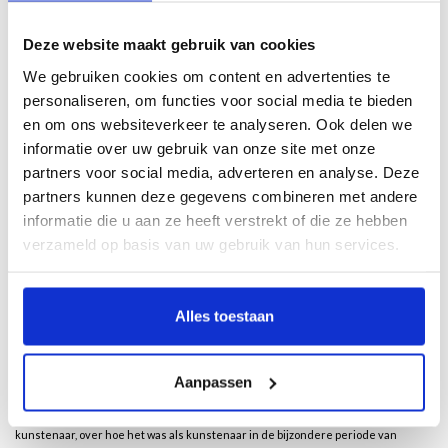
Klik hier om het boek beter te bekijken
Deze website maakt gebruik van cookies
We gebruiken cookies om content en advertenties te
Beschrijving
personaliseren, om functies voor social media te bieden
en om ons websiteverkeer te analyseren. Ook delen we
informatie over uw gebruik van onze site met onze
Door Jasper Krabbé, met foto’s van Annemarieke van Drimmelen
partners voor social media, adverteren en analyse. Deze
Jeroen Krabbé wordt als schilder geïnspireerd door landschappen ver weg en
partners kunnen deze gegevens combineren met andere
dichtbij. En door te reizen naar plekken waar iconische meesters werkten. Door
informatie die u aan ze heeft verstrekt of die ze hebben
in binnen- en buitenland musea te bezoeken. En dan, als uit het niets, zijn er de
verzameld op basis van uw gebruik van hun services.
lockdowns en een avondklok. De ruimte wordt beperkt tot het schilderatelier
met hoge houten lambriseringen en een gigantisch raam op het noorden. Nu
hangen er schilderijen van een heel andere orde waarin simpele objecten, zoals
Alles toestaan
schildersezels en stoelen en een solitaire figuur, de hoofdrol spelen. Overal
spiegelt zich het nieuwe onderwerp van deze doeken; het atelier zelf. Want de
schilder laat zich niet weerhouden, hij wil alleen maar schilderen. Soms mislukt
Aanpassen
het en soms lukt het. “Dat is toch gewoon de magie?”
Jasper Krabbé voerde voor dit boek het gesprek met zijn vader en collega-
kunstenaar, over hoe het was als kunstenaar in de bijzondere periode van