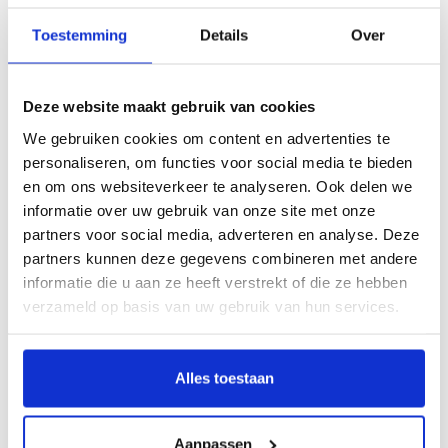
Klik hier om het boek beter te bekijken
Toestemming
Details
Over
Beschrijving
Deze website maakt gebruik van cookies
Interieurschilderkunst van formaat
We gebruiken cookies om content en advertenties te
personaliseren, om functies voor social media te bieden
Nederlandse decoratieve schilderingen
en om ons websiteverkeer te analyseren. Ook delen we
1840-1940
informatie over uw gebruik van onze site met onze
Door Hans van Herwijnen
partners voor social media, adverteren en analyse. Deze
partners kunnen deze gegevens combineren met andere
Deze publicatie gaat over de decoratieve schilderkunst in Nederlandse
informatie die u aan ze heeft verstrekt of die ze hebben
woonhuizen en openbare gebouwen tussen 1840 en 1940. Een
verzameld op basis van uw gebruik van hun services.
plafondschildering, schouwstuk of deurdecoratie vormde doorgaans een
onderdeel van de totale aankleding van het interieur, waaronder de
betimmering, het stucwerk, het meubilair, de verlichting en de stoffering. Veel
Alles toestaan
interieurschilderkunst is verdwenen of bevindt zich in gebouwen die niet voor
het publiek toegankelijk zijn. Een aantal is wel te bezichtigen, zoals de
monumentale schilderkunstige decoratie van het trappenhuis in Paleis Het Loo,
Aanpassen
de prachtige Nieuwe Kunst wandschilderingen in villa Rams Woerthe in