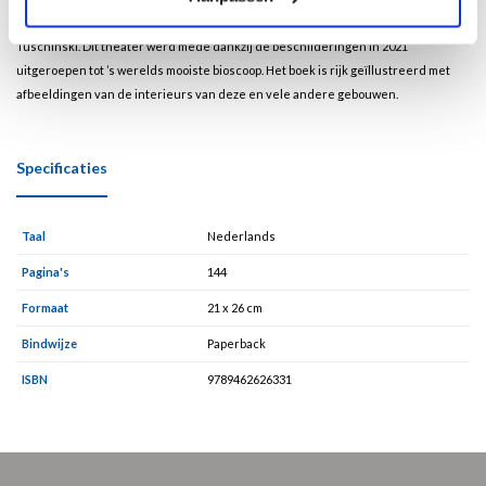
Steenwijk of de Art Deco beschildering in het Amsterdamse Koninklijk Theater
Tuschinski. Dit theater werd mede dankzij de beschilderingen in 2021
uitgeroepen tot ’s werelds mooiste bioscoop. Het boek is rijk geïllustreerd met
afbeeldingen van de interieurs van deze en vele andere gebouwen.
Specificaties
Taal
Nederlands
Pagina's
144
Formaat
21 x 26 cm
Bindwijze
Paperback
ISBN
9789462626331