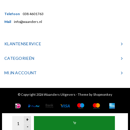
Telefoon
038 4601763
Mail
info@waanders.nl
KLANTENSERVICE
CATEGORIEËN
MIJN ACCOUNT
© Copyright 2026 Waanders Uitgevers - Theme by
Shopmonkey
+
-