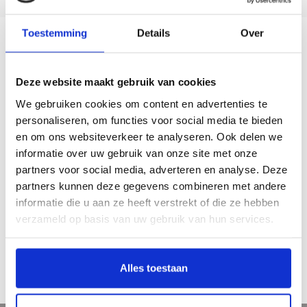
Toestemming
Details
Over
Beschrijving
Deze website maakt gebruik van cookies
Ter gelegenheid van zijn 50e verjaardag blikt de Rijksdienst voor de
We gebruiken cookies om content en advertenties te
Monumentenzorg (nu Rijksdienst voor het Cultureel Erfgoed) terug. Een groot
personaliseren, om functies voor social media te bieden
aantal auteurs beschrijft in dit boek de geschiedenis van de dienst in de
en om ons websiteverkeer te analyseren. Ook delen we
naoorlogse periode. De thematische hoofdstukken behandelen alle aspecten
informatie over uw gebruik van onze site met onze
van het werk, van achter het bureau tot op de steiger.
partners voor social media, adverteren en analyse. Deze
Jaar van uitgave: 1997
partners kunnen deze gegevens combineren met andere
360 pagina’s
informatie die u aan ze heeft verstrekt of die ze hebben
luxe paperback
verzameld op basis van uw gebruik van hun services.
ISBN 9789040099960
Nederlands
€ 9,95
Alles toestaan