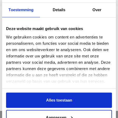
Toestemming
Details
Over
Beschrijving
Deze website maakt gebruik van cookies
We gebruiken cookies om content en advertenties te
Dit is een boek over levende geschiedenis: de komst van de vroegste Italianen,
personaliseren, om functies voor social media te bieden
Chinezen, Indonesiërs, Indische Nederlanders, Surinamers en Turken naar Den
Haag. Waarom verlieten zij hun geboorteland en kozen zij voor de residentie?
en om ons websiteverkeer te analyseren. Ook delen we
Hoe is het hun hier vergaan en welke sporen lieten zij na? Lees hierin de
informatie over uw gebruik van onze site met onze
verhalen van pioniers in een dynamische migrantenstad.
partners voor social media, adverteren en analyse. Deze
partners kunnen deze gegevens combineren met andere
Jaar van uitgave: 1998
informatie die u aan ze heeft verstrekt of die ze hebben
208 pagina’s
paperback
verzameld op basis van uw gebruik van hun services.
Nederlands
€ 29,95
Alles toestaan
Aanpassen