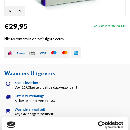
€29,95
OP VOORRAAD
Nieuwkomers in de twintigste eeuw
Waanders Uitgevers
.
Snelle levering
Voor 16:00 besteld, zelfde dag verzonden!
Gratis verzending!
Bij bestelling boven de €30,-
Waanders kwaliteit!
Altijd de hoogste kwaliteit!
Klantenservice
5 dagen per week bereikbaar!