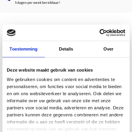
5 dagen per week bereikbaar!
Beschrijving
Das Gebetbuch der Maria von Geldern gehört zu den größten mittelalterlichen
Toestemming
Details
Over
Kunstschätzen der Niederlande. Die Geschichte über ihr Leben war bisher
nahezu unbekannt.
Maria, Herzogin von Jülich und Geldern und Gräfin von Zutphen, war eine
Deze website maakt gebruik van cookies
besondere Frau. Geboren wurde sie 1380 in der Normandie und aufgewachsen
We gebruiken cookies om content en advertenties te
ist sie am französischen Hof. Die französische Welt voller Gelehrtheit, Schönheit
personaliseren, om functies voor social media te bieden
und Selbstbewusstsein hat sie geformt. Sie hatte Geschmack, war intelligent und
en om ons websiteverkeer te analyseren. Ook delen we
tatkräftig als Führungskraft.
informatie over uw gebruik van onze site met onze
Dieses Buch erzählt zum ersten Mal die Lebensgeschichte dieser starken Frau,
partners voor social media, adverteren en analyse. Deze
vermittelt uns ihre reiche Welt von vor 600 Jahren, und ermöglicht es uns, so
partners kunnen deze gegevens combineren met andere
ausführlich wie nie zuvor, mit ihrem spektakulären Gebetbuch Bekanntschaft zu
informatie die u aan ze heeft verstrekt of die ze hebben
schließen.
verzameld op basis van uw gebruik van hun services.