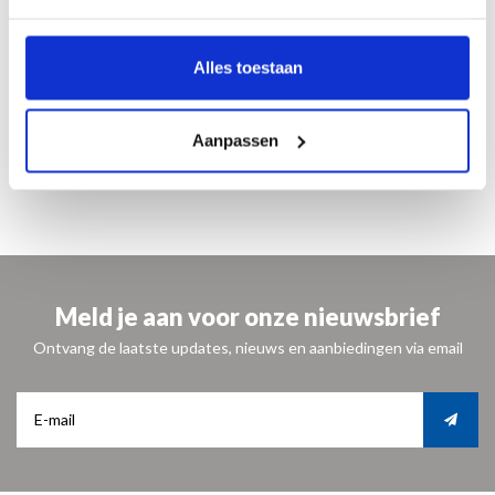
24 x 27 cm
224 Seiten
125 Abbiludgen
Alles toestaan
luxe paperback
ISBN 9789462622081
Deutsch
Aanpassen
€ 12,50
Meld je aan voor onze nieuwsbrief
Ontvang de laatste updates, nieuws en aanbiedingen via email