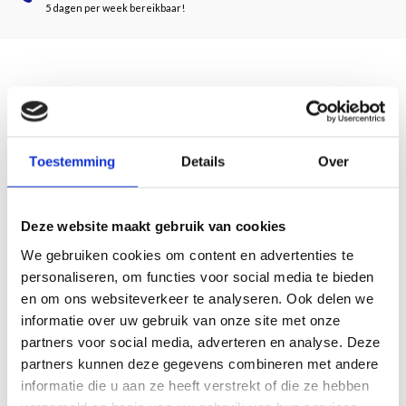
5 dagen per week bereikbaar!
Beschrijving
In de jaren zestig ontstaat hyperrealisme in Amerika als reactie op de
Toestemming
Details
Over
heersende trend van abstracte, minimalistische en conceptuele kunst. In
navolging van Pop Art neemt een groep jonge Amerikaanse schilders hun
dagelijkse leven en objecten, voortgebracht door de opkomende
consumptiemaatschappij, tot onderwerp van hun werk. Ze gebruiken fotografie
Deze website maakt gebruik van cookies
als bron voor hun werk en brengen bestaande beelden nauwgezet over op het
We gebruiken cookies om content en advertenties te
witte doek. De schilderijen van alledaagse taferelen en uitvergrote
personaliseren, om functies voor social media te bieden
consumptiegoederen – van snoep en glimmende autobumpers tot
en om ons websiteverkeer te analyseren. Ook delen we
ketchupflessen – trekken veel aandacht van zowel bewonderaars als critici. Het
informatie over uw gebruik van onze site met onze
werk van deze kunstenaars onder wie Chuck Close, Robert Bechtle, Richard
partners voor social media, adverteren en analyse. Deze
Estes, John Salt, Franz Gertsch en Tjalf Sparnaay is zo minutieus en met precisie
partners kunnen deze gegevens combineren met andere
geschilderd dat ze de indruk wekken foto’s te zijn. Dit boek laat met meer dan
zeventig werken van ruim dertig kunstenaars de geschiedenis van een
informatie die u aan ze heeft verstrekt of die ze hebben
fascinerende kunststroming zien.