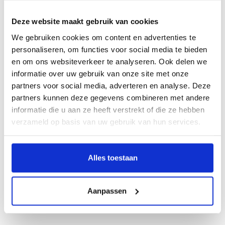
Deze website maakt gebruik van cookies
Beschrijving
We gebruiken cookies om content en advertenties te
personaliseren, om functies voor social media te bieden
Hoogtepunten Frans Hals Museum
en om ons websiteverkeer te analyseren. Ook delen we
informatie over uw gebruik van onze site met onze
Door Geert-Jan Borgstein
partners voor social media, adverteren en analyse. Deze
Dit boekje is bedoeld als kennismaking met het Frans Hals Museum. En als
partners kunnen deze gegevens combineren met andere
herinnering voor wie het museum al bezocht. Met een selectie van veertig
informatie die u aan ze heeft verstrekt of die ze hebben
hoogtepunten laat het de rijkdom en diversiteit van de collectie zien.
verzameld op basis van uw gebruik van hun services.
In het museum is kunst te vinden uit de afgelopen zes eeuwen - van oude tot
moderne en hedendaagse kunstwerken, van schilderijen tot fotografie en
videokunst. En van Haarlemse tot internationaal vermaarde kunstenaars.
Alles toestaan
In samenwerking met
Frans Hals Museum, Haarlem
Aanpassen
You can order the english version
here