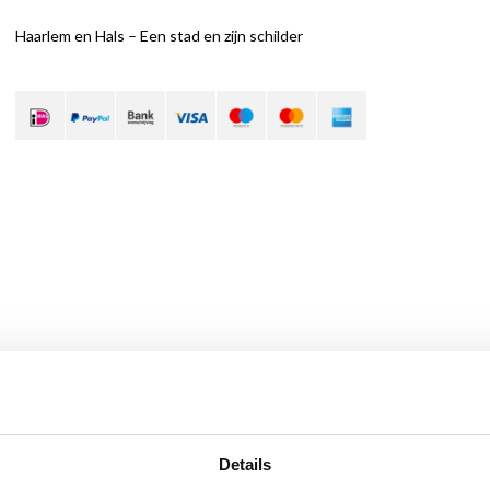
Haarlem en Hals – Een stad en zijn schilder
Details
In dit boek staat de schilder niet als kunstenaar maar als inwoner