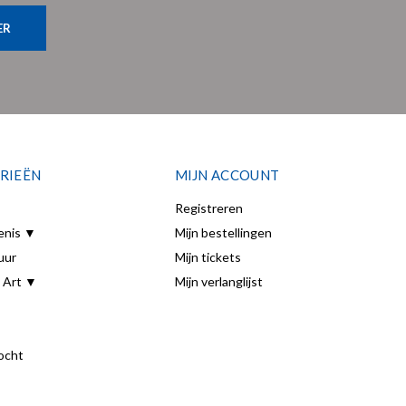
ER
RIEËN
MIJN ACCOUNT
Registreren
enis ▼
Mijn bestellingen
uur
Mijn tickets
 Art ▼
Mijn verlanglijst
ocht