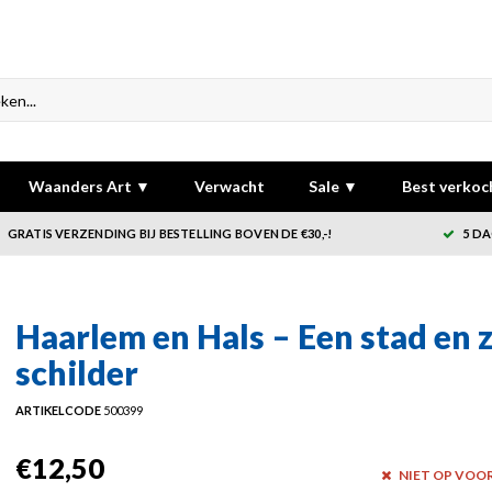
Waanders Art ▼
Verwacht
Sale ▼
Best verkoc
GRATIS VERZENDING BIJ BESTELLING BOVEN DE €30,-!
5 DA
Haarlem en Hals – Een stad en z
schilder
ARTIKELCODE
500399
€12,50
NIET OP VOO