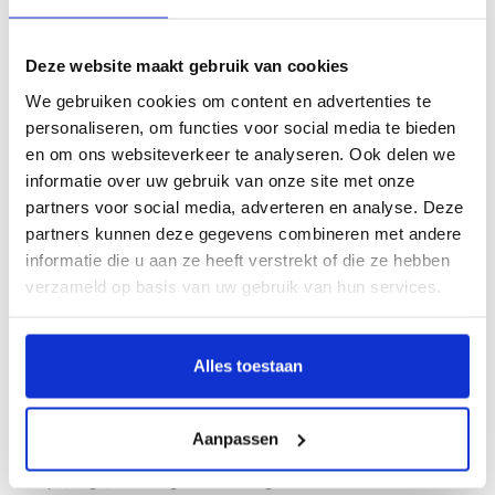
Klik hier om het boek beter te bekijken
Deze website maakt gebruik van cookies
We gebruiken cookies om content en advertenties te
Beschrijving
personaliseren, om functies voor social media te bieden
en om ons websiteverkeer te analyseren. Ook delen we
Door Roosmarijn Hompe
informatie over uw gebruik van onze site met onze
Al direct na de bevrijding start het ministerie van Onderwijs, Kunsten en
partners voor social media, adverteren en analyse. Deze
Wetenschappen (OKW) met het organiseren van exposities van Nederlandse
partners kunnen deze gegevens combineren met andere
kunst in het buitenland met – aldus een ambtenaar – een drievoudig doel: de
informatie die u aan ze heeft verstrekt of die ze hebben
promotie van Nederlandse kunstenaars, het versterken van culturele
verzameld op basis van uw gebruik van hun services.
betrekkingen en het kweken van meer
goodwill
door het brengen van cultuur.
De genoemde ambtenaar is Greet ten Holte. Zij reageert eind 1945 op een
vacature voor secretaresse bij het Rijksbureau voor Moderne Kunst die ‘belast
Alles toestaan
zal worden met voorbereidende werkzaamheden in Amsterdam voor
tentoonstellingen in de provincie.’ Al snel blijkt deze baan haar verder te
brengen dan de provincie. In 1947 reist zij voor een expositie van
Aanpassen
kindertekeningen naar Parijs. In 1948 organiseert ze tentoonstellingen in
Curaçao, België, Luxemburg en de inzending voor de Biënnale van Venetië. Tot