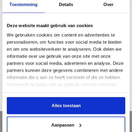
Toestemming
Details
Over
Beschrijving
Deze website maakt gebruik van cookies
We gebruiken cookies om content en advertenties te
personaliseren, om functies voor social media te bieden
Het boek bestaat uit twee delen. Het eerste, algemene, gaat in op aspecten als
functie, vervaardiging en restauratie; het tweede deelt de gevelstenen in naar
en om ons websiteverkeer te analyseren. Ook delen we
de voorstelling die er op staat. Bevat literatuurlijst en registers.
informatie over uw gebruik van onze site met onze
partners voor social media, adverteren en analyse. Deze
Jaar van uitgave: 1986
partners kunnen deze gegevens combineren met andere
222 pagina’s
informatie die u aan ze heeft verstrekt of die ze hebben
gebonden
Nederlands
verzameld op basis van uw gebruik van hun services.
€ 9,50
Alles toestaan
Aanpassen
Meld je aan voor onze nieuwsbrief