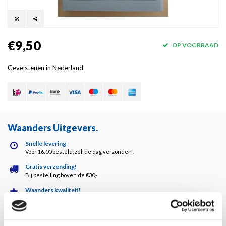
€9,50
OP VOORRAAD
Gevelstenen in Nederland
Waanders Uitgevers
.
Snelle levering
Voor 16:00 besteld, zelfde dag verzonden!
Gratis verzending!
Bij bestelling boven de €30,-
Waanders kwaliteit!
Altijd de hoogste kwaliteit!
Klantenservice
5 dagen per week bereikbaar!