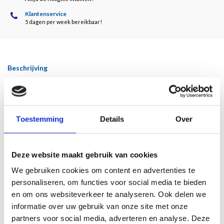
Klantenservice
5 dagen per week bereikbaar!
Beschrijving
Door Kees van der Geer
Invloedrijk impressionist
Toestemming
Details
Over
In 1903 begon Gerrit Willem van Blaaderen zijn carrière in Laren, waar hij werkte
in de trant van Anton Mauve, een van de grote meesters van de Haagse School.
Twee jaar later huwde hij Riet Hoogendijk, de zus van de verzamelaar Cornelis
Deze website maakt gebruik van cookies
Hoogendijk, die een grote en belangwekkende kunstcollectie had aangelegd.
We gebruiken cookies om content en advertenties te
Daarin bevond zich werk van oude meesters, maar ook dat van moderne
personaliseren, om functies voor social media te bieden
kunstenaars als de impressionist Alfred Sisley, de post-impressionist Paul
en om ons websiteverkeer te analyseren. Ook delen we
Cézanne en het Franse werk van Vincent van Gogh. Van Blaaderen werd door
informatie over uw gebruik van onze site met onze
deze kunstenaars in grote mate beïnvloed. Aanvankelijk ontwikkelde hij zich tot
impressionist, terwijl hij later in Bergen, waar hij de laatste veertien jaar van zijn
partners voor social media, adverteren en analyse. Deze