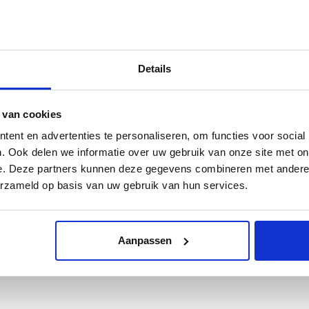
hij altijd actief geweest als fotograaf en na het behalen van het vak
tweede beroep geworden. Zijn werk weerspiegelt deels zijn oude ro
ook andere onderwerpen en stijlen zijn onderdeel van zijn werk. Zijn
verschijnen daarnaast geregeld in binnen- en buitenlandse publicatie
Details
Dit boek presenteert een selectie uit de
candid
fotografie oftewel s
eigen land dan wel tijdens korte of langduriger buitenlandse periodes
 van cookies
bewust van de opname. Mensen binnenshuis, op straat, in stad of land,
ent en advertenties te personaliseren, om functies voor social
Nederlands
. Ook delen we informatie over uw gebruik van onze site met on
23 x 28 cm
e. Deze partners kunnen deze gegevens combineren met andere i
208 pagina’s
erzameld op basis van uw gebruik van hun services.
135 illustraties
Luxe paperback
ISBN 9789462623569
Aanpassen
€ 32,50