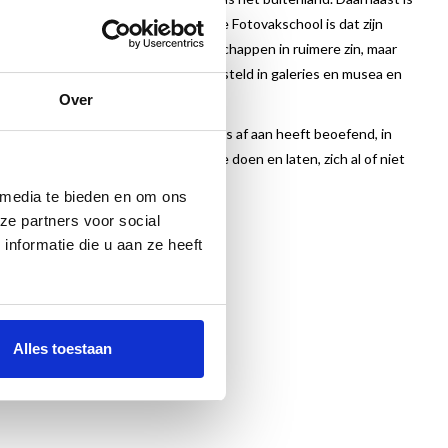
diploma fotografie aan de Nederlandse Fotovakschool is dat zijn
eping, geologie en de natuurwetenschappen in ruimere zin, maar
 foto’s worden regelmatig tentoongesteld in galeries en musea en
s.
Over
traatfotografie die Wiersma van jongs af aan heeft beoefend, in
. Foto’s van mensen in hun spontane doen en laten, zich al of niet
 druk bezig met iets of juist niet.
 media te bieden en om ons
ze partners voor social
nformatie die u aan ze heeft
Alles toestaan