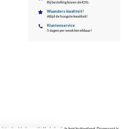
Bij bestelling boven de €30,-
Waanders kwaliteit!
Altijd de hoogste kwaliteit!
Klantenservice
5 dagen per week bereikbaar!
 dat vakgebied, zowel in Nederland als het buitenland. Daarnaast is