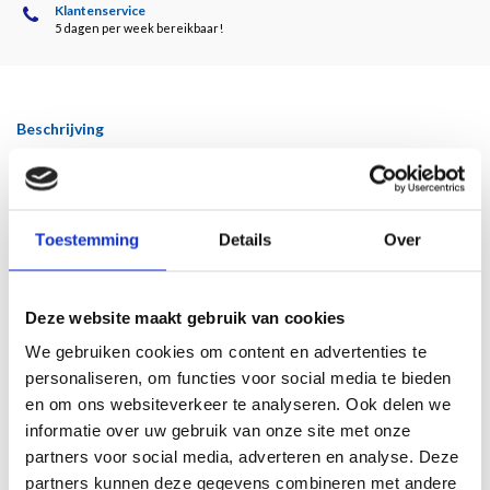
Klantenservice
5 dagen per week bereikbaar!
Beschrijving
Victor Moussault bekleedde van 1 januari 2007 tot 1 januari 2017 de functie van
zakelijk directeur bij museum het Mauritshuis, Den Haag. De belangrijkste en
Toestemming
Details
Over
meest toonaangevende activiteit in zijn tijd bij het museum was de aansturing en
ontwikkeling van het grote bouwproject van de uitbreiding van het Mauritshuis.
In dit boek beschrijft Moussault de strategie en organisatie van het
Deze website maakt gebruik van cookies
spectaculaire bouwproject dat het Mauritshuis als eerste voormalig
rijksmuseum zelfstandig mocht uitvoeren namens het Rijksvastgoedbedrijf. Hij
We gebruiken cookies om content en advertenties te
geeft inkijk in de methoden die hij gebruikt bij projectmanagement en zijn
personaliseren, om functies voor social media te bieden
werkwijze bij het aansturen van dit project. De wijze waarop hij het publieke
en om ons websiteverkeer te analyseren. Ook delen we
opdrachtgeverschap vorm heeft gegeven is bijzonder. Het bouwproject werd
informatie over uw gebruik van onze site met onze
gerealiseerd op tijd en binnen budget, inclusief het gewenste kwaliteitsniveau.
partners voor social media, adverteren en analyse. Deze
Met dit uiterst gecompliceerd project heeft het Mauritshuis vele prijzen
partners kunnen deze gegevens combineren met andere