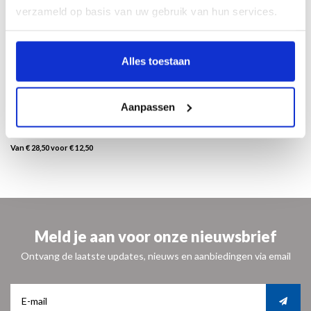
uitsnede daarvan of beeld vanuit een heel beperkt gezichtsveld. Een tiental
verzameld op basis van uw gebruik van hun services.
goedbevolkte marktscenes, havengezichten en een enkel portret completeren
zijn oeuvre.
160 pagina’s
Alles toestaan
23 x 27 cm
130 illustraties in kleur en 15 in zwart-wit
paperback met flappen
Aanpassen
Nederlands
ISBN 9789462621541
Van € 28,50 voor € 12,50
Meld je aan voor onze nieuwsbrief
Ontvang de laatste updates, nieuws en aanbiedingen via email