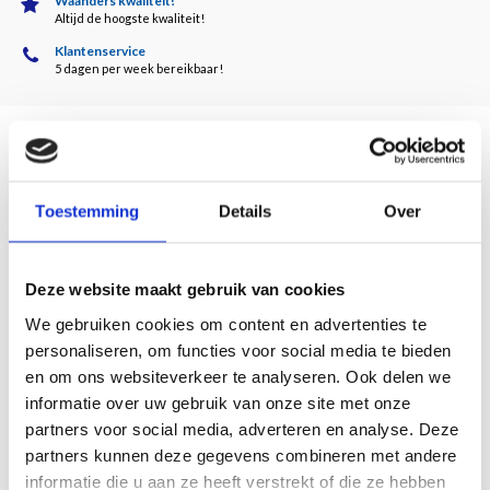
Waanders kwaliteit!
Altijd de hoogste kwaliteit!
Klantenservice
5 dagen per week bereikbaar!
Beschrijving
Toestemming
Details
Over
Door Gerdien Wuestman
Emanuel de Witte werd, net als tijdgenoot Caesar van Everdingen, geboren in
Deze website maakt gebruik van cookies
Alkmaar. Zijn opleiding kreeg hij in Delft bij de stilleven schilder Evert van Aelst
(1602-1657). Als jonge schilder begon De Witte met een breed scala aan
We gebruiken cookies om content en advertenties te
onderwerpen, waaronder Bijbelse en mythologische onderwerpen op klein
personaliseren, om functies voor social media te bieden
formaat en portretten. Echt beroemd werd hij echter met zijn kerkinterieurs,
en om ons websiteverkeer te analyseren. Ook delen we
waarin een opvallende werking van het licht zijn composities een uniek
informatie over uw gebruik van onze site met onze
signatuur gaven.
partners voor social media, adverteren en analyse. Deze
Daarnaast had de eigenzinnige De Witte ook zo zijn een eigen kijk op perspectief:
partners kunnen deze gegevens combineren met andere
bij hem niet de gebruikelijke ruime blik door het kerkinterieur, maar eerder een
informatie die u aan ze heeft verstrekt of die ze hebben