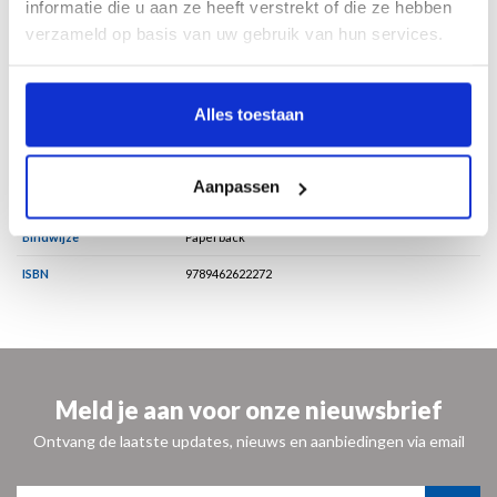
informatie die u aan ze heeft verstrekt of die ze hebben
verzameld op basis van uw gebruik van hun services.
Specificaties
Alles toestaan
Taal
Nederlands/Engels
Pagina's
176
Aanpassen
Formaat
23 x 27 cm
Bindwijze
Paperback
ISBN
9789462622272
Meld je aan voor onze nieuwsbrief
Ontvang de laatste updates, nieuws en aanbiedingen via email