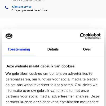
Klantenservice
5 dagen per week bereikbaar!
Beschrijving
Door Carel Blotkamp
Toestemming
Details
Over
Dit boek geeft een evenwichtig overzicht van het werk dat Visser over een
periode van meer dan 60 jaar heeft gemaakt. Daarbij staan de sculpturen
centraal maar er wordt ook ruim aandacht besteed aan Visser’s tekeningen,
Deze website maakt gebruik van cookies
collages, gebruiksvoorwerpen en sieraden.
We gebruiken cookies om content en advertenties te
De lezer wordt meegevoerd door het oeuvre van de kunstenaar aan de hand van
personaliseren, om functies voor social media te bieden
het scheppingsverhaal; een poëtische reis. Geschreven door de bekende
en om ons websiteverkeer te analyseren. Ook delen we
Nederlandse kunsthistoricus Carel Blotkamp.
informatie over uw gebruik van onze site met onze
partners voor social media, adverteren en analyse. Deze
partners kunnen deze gegevens combineren met andere