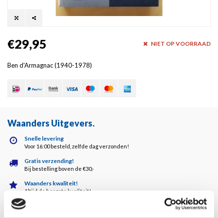
€29,95
NIET OP VOORRAAD
Ben d'Armagnac (1940-1978)
Waanders Uitgevers
.
Snelle levering
Voor 16:00 besteld, zelfde dag verzonden!
Gratis verzending!
Bij bestelling boven de €30,-
Waanders kwaliteit!
Altijd de hoogste kwaliteit!
Klantenservice
5 dagen per week bereikbaar!