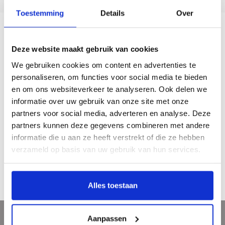
Toestemming
Details
Over
Beschrijving
Deze website maakt gebruik van cookies
We gebruiken cookies om content en advertenties te
Ben d'Armagnac (1940-1978) heeft in de jaren zestig en zeventig een zeer
personaliseren, om functies voor social media te bieden
opmerkelijke bijdrage geleverd aan de kunst in Nederland en de rest van
en om ons websiteverkeer te analyseren. Ook delen we
Europa. Vanaf 1969 ontwikkelde d'Armagnac zich verder tot een toonaangevende
informatie over uw gebruik van onze site met onze
performance-kunstenaar. Het leven van deze bewogen persoonlijkheid is een
partners voor social media, adverteren en analyse. Deze
voortdurende strijd geweest tegen de tijd waarin hij leefde.
partners kunnen deze gegevens combineren met andere
Jaar van uitgave: 1995
informatie die u aan ze heeft verstrekt of die ze hebben
199 pagina’s / gebonden
verzameld op basis van uw gebruik van hun services.
Nederlands
€ 29,95
Alles toestaan
Aanpassen