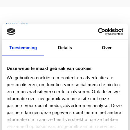
Beschrijving
De ontdekking
Toestemming
Details
Over
Als je goed om
je heen kijkt
zie je dat alles
Deze website maakt gebruik van cookies
gekleurd is
We gebruiken cookies om content en advertenties te
personaliseren, om functies voor social media te bieden
K. Schippers
en om ons websiteverkeer te analyseren. Ook delen we
informatie over uw gebruik van onze site met onze
K. Schippers was het pseudoniem van Gerard Stigter. Deze zomer overleed hij.
Voor ons in zekere zin toch nog onverwachts, want we mailden in juli nog over en
partners voor social media, adverteren en analyse. Deze
weer over een beker met een dichtregel van hem. Wij wilden dit, hij wilde dat, en
partners kunnen deze gegevens combineren met andere
uiteindelijk werd het een ontwerp dat we allebei wilden: deze beker met de titel
informatie die u aan ze heeft verstrekt of die ze hebben
aan de binnenkant van de beker (zodat er iets te ontdekken valt). We brengen
verzameld op basis van uw gebruik van hun services.