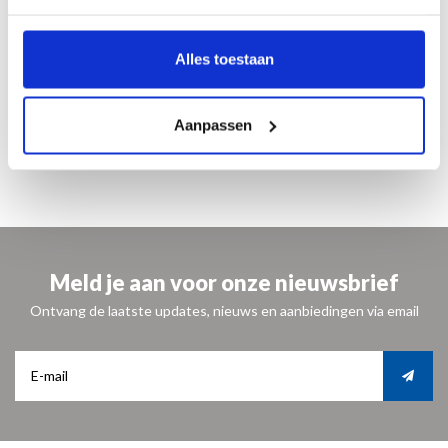
deze beker als een eerbetoon aan een groot kunstenaar, een bijzondere denker
en een erg fijn mens.
Alles toestaan
materiaal: porselein
vaatwasserbestendig
formaat: 9,5 cm. hoog - Ø 8 cm
Aanpassen
kleur: wit met zwarte letters
€ 15,95
Meld je aan voor onze nieuwsbrief
Ontvang de laatste updates, nieuws en aanbiedingen via email