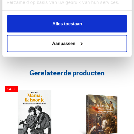
verzameld op basis van uw gebruik van hun services.
de vereniging voor de lezer gaat leven.
Nederlands
17 x 24 cm
Alles toestaan
256 pagina’s
Gebonden
ISBN 9789462625174
Aanpassen
€ 24,95
Gerelateerde producten
SALE