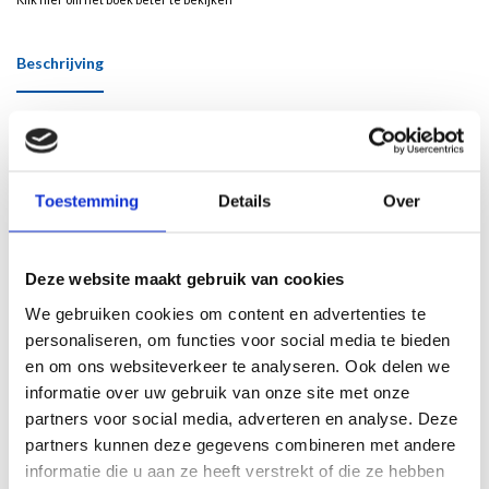
Beschrijving
Verschijnt 30 november 2023
Door Ariane Zwiers
Dit is het bijzondere verhaal van een Jiddisje vereniging in Amsterdam. Toen aan
Toestemming
Details
Over
het begin van de twintigste eeuw joodse vluchtelingen en migranten vanuit
Oost-Europa naar Nederland kwamen, op de vlucht voor armoede en
vervolgingen, brachten zij hun rijke Jiddisje taal en cultuur mee. In 1921 besloten
Deze website maakt gebruik van cookies
enkele Jiddisj-sprekende joden in Amsterdam een vereniging op te richten,
We gebruiken cookies om content en advertenties te
Vereniging Anski, die zou uitgroeien tot een belangrijke joodse
personaliseren, om functies voor social media te bieden
cultuurvereniging. Wie waren deze mensen en waarom speciaal een Jiddisje
en om ons websiteverkeer te analyseren. Ook delen we
vereniging? Ariane Zwiers heeft de geschiedenis van de op cultureel en sociaal
gebied zeer actieve vereniging onderzocht. Haar boek over Anski is in de eerste
informatie over uw gebruik van onze site met onze
plaats een monografie van een joodse vereniging in Nederland, voor-, tijdens- en
partners voor social media, adverteren en analyse. Deze
na de Tweede Wereldoorlog. Maar het verhaal van de vereniging wordt ook
partners kunnen deze gegevens combineren met andere
verteld aan de hand van kleine biografieën van leden met aangrijpende
informatie die u aan ze heeft verstrekt of die ze hebben
levensgeschiedenissen. Deze persoonlijke en ontroerende verhalen maken dat