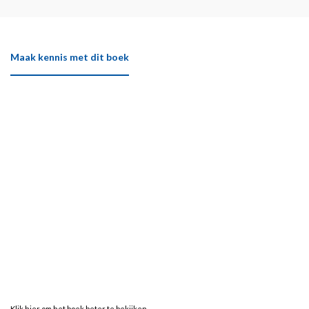
Maak kennis met dit boek
Klik hier om het boek beter te bekijken