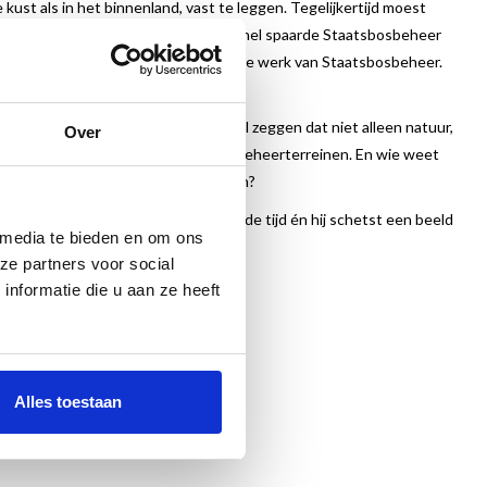
kust als in het binnenland, vast te leggen. Tegelijkertijd moest
dus niet tot de taken, maar al vrij snel spaarde Staatsbosbeheer
e behoren nog steeds tot het bekende werk van Staatsbosbeheer.
ldt: het gaat om het geheel. Dat wil zeggen dat niet alleen natuur,
Over
 800 rijksmonumenten op de Staatsbosbeheerterreinen. En wie weet
eel van naoorlogs Nederland werkten?
neemt de lezer mee op een reis door de tijd én hij schetst een beeld
 media te bieden en om ons
ze partners voor social
nformatie die u aan ze heeft
Alles toestaan