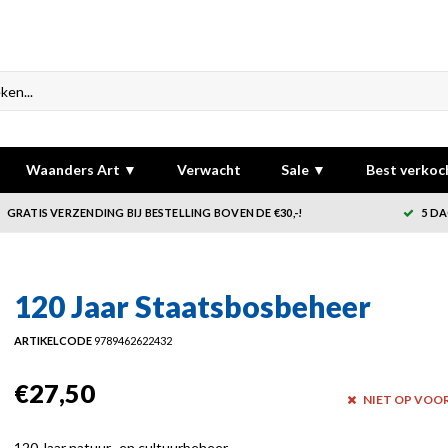
Waanders Art ▼
Verwacht
Sale ▼
Best verkoc
GRATIS VERZENDING BIJ BESTELLING BOVEN DE €30,-!
5 DA
120 Jaar Staatsbosbeheer
ARTIKELCODE
9789462622432
€27,50
NIET OP VOO
120 Jaar natuur- en cultuurbeheer