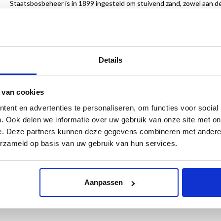
Staatsbosbeheer is in 1899 ingesteld om stuivend zand, zowel aan de 
Nederland meer eigen hout gaan produceren. Het hoorde in het begin 
uitzonderlijke stukken natuur. Natuurbescherming en houtproducti
Maar wat is er sindsdien veel bijgekomen!
Voor de meer dan circa 273.000 hectare die Staatsbosbeheer bezit, ge
Details
maar ook cultuur belangrijk is. Er bevinden zich alleen al meer dan
dat de landschapsarchitecten van Staatsbosbeheer aan een groot d
 van cookies
Kunsthistoricus Marcel van Ool duikt in de 120-jarige geschiedenis, 
ent en advertenties te personaliseren, om functies voor social
van de toekomst.
. Ook delen we informatie over uw gebruik van onze site met on
24 x 29 cm
e. Deze partners kunnen deze gegevens combineren met andere i
224 pagina’s
erzameld op basis van uw gebruik van hun services.
125 illustraties in kleur en 80 in zwart-wit
paperback
ISBN 9789462622432
Aanpassen
€ 27,50
UITVERKOCHT