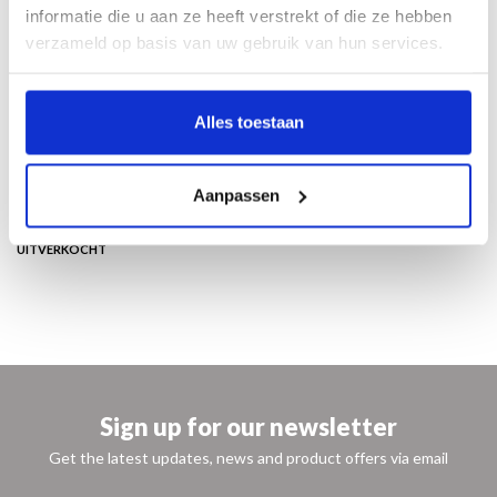
informatie die u aan ze heeft verstrekt of die ze hebben
met nieuwe vormen te reageren op de veranderende wereld om hem heen,
verzameld op basis van uw gebruik van hun services.
kenmerkt hem als een van de grootste kunstenaars van zijn tijd.
Nederlands/Engels
24 x 29 cm
Alles toestaan
192 pagina’s
150 illustraties
luxe paperback
Aanpassen
NL / ENG
ISBN 9789462621992
€ 22,50
UITVERKOCHT
Sign up for our newsletter
Get the latest updates, news and product offers via email