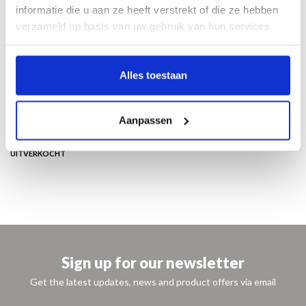
informatie die u aan ze heeft verstrekt of die ze hebben
met nieuwe vormen te reageren op de veranderende wereld om hem heen,
verzameld op basis van uw gebruik van hun services.
kenmerkt hem als een van de grootste kunstenaars van zijn tijd.
Nederlands/Engels
24 x 29 cm
Alles toestaan
192 pagina’s
150 illustraties
luxe paperback
Aanpassen
NL / ENG
ISBN 9789462621992
€ 22,50
UITVERKOCHT
Sign up for our newsletter
Get the latest updates, news and product offers via email