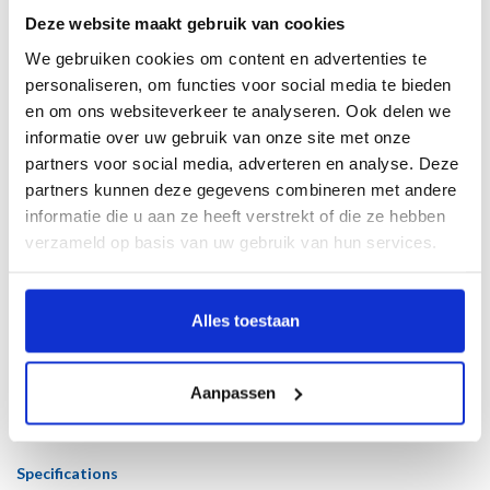
Deze website maakt gebruik van cookies
We gebruiken cookies om content en advertenties te
Description
personaliseren, om functies voor social media te bieden
en om ons websiteverkeer te analyseren. Ook delen we
Wrakstukken
informatie over uw gebruik van onze site met onze
Door Geke Burger
partners voor social media, adverteren en analyse. Deze
partners kunnen deze gegevens combineren met andere
In 1984 werd in de Waddenzee bij Texel een uitzonderlijk goed bewaard
informatie die u aan ze heeft verstrekt of die ze hebben
koopvaardijschip uit de late zestiende eeuw ontdekt: de Scheurrak SO1. Bijna
verzameld op basis van uw gebruik van hun services.
tien jaar lang werden duizenden objecten geborgen – van gereed schap,
handelswaar en wapens tot etensresten, kleding en zelfs de schedel van een
scheepsrat. Geen goud of juwelen, maar juist het alledaagse karakter van de
Alles toestaan
vondsten maakt dit wrak zo bijzonder. Dit boek presenteert zo’n zeventig objecten
die samen een rijk en tastbaar beeld geven van het leven aan boord én van de
maritieme wereld aan het eind van de zestiende eeuw. Een unieke inkijk in de
Aanpassen
dagelijkse werkelijkheid van de gewone zeeman.
Specifications