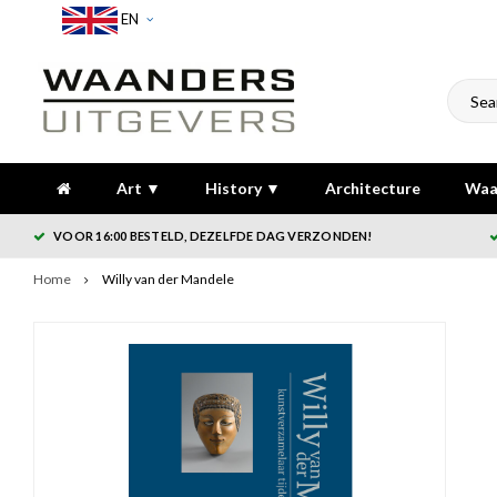
EN
Art ▼
History ▼
Architecture
Waa
VOOR 16:00 BESTELD, DEZELFDE DAG VERZONDEN!
Home
Willy van der Mandele