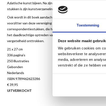
Aziatische kunst bijeen. Na zijn dood in 1951 viel deze uiteen. Wel b
stukken is zijn kunstverzameling in dit boek gereconstrueerd, bes
Ook wordt in dit boek aandacht besteedt aan de Vereeniging van Vr
voorzitter van deze vereniging en veel van de brieven die hij ontv
Toestemming
correspondentiestukken, die het Rijksmuseum in Amsterdam beheert,
het daadkrachtige optreden van Van der Mandele. Hiermee wordt in
Deze website maakt gebruik
vergetelheid onttrokken.
We gebruiken cookies om cont
21 x 27 cm
websiteverkeer te analyseren
336 pagina’s
media, adverteren en analys
250 illustraties
verstrekt of die ze hebben v
Gebonden
Nederlands
ISBN 9789462623286
€ 39,95
UITVERKOCHT