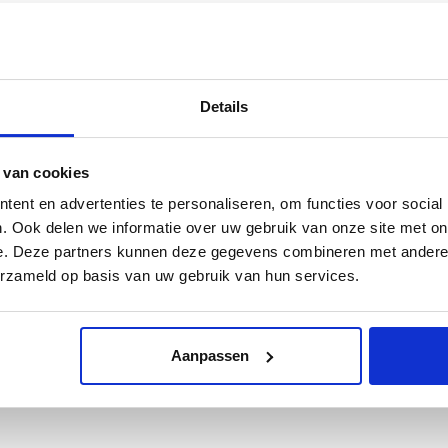
leef zijn administratie in familiebezit. Op basis van deze en andere
chreven en afgebeeld.
ienden der Aziatische Kunst. Van der Mandele was lange tijd vice-
ing tijdens de Tweede Wereldoorlog zijn bewaard gebleven. Deze
Details
 geven goed inzicht in het reilen en zeilen van de Vereeniging en
 dit boek een onderbelicht stukje kunstgeschiedenis aan de
 van cookies
ent en advertenties te personaliseren, om functies voor social
. Ook delen we informatie over uw gebruik van onze site met on
e. Deze partners kunnen deze gegevens combineren met andere i
erzameld op basis van uw gebruik van hun services.
Aanpassen