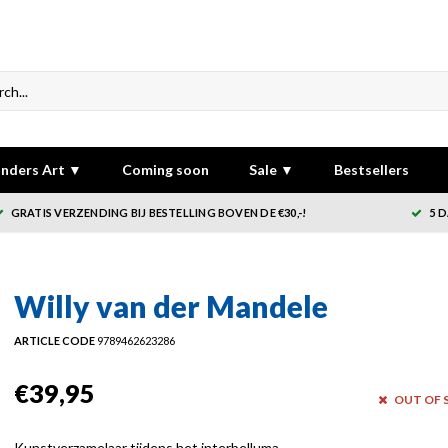
nders Art ▼
Coming soon
Sale ▼
Bestsellers
GRATIS VERZENDING BIJ BESTELLING BOVEN DE €30,-!
5 
Willy van der Mandele
ARTICLE CODE
9789462623286
€39,95
OUT OF 
Kunstverzamelaar tijdens het interbelluma