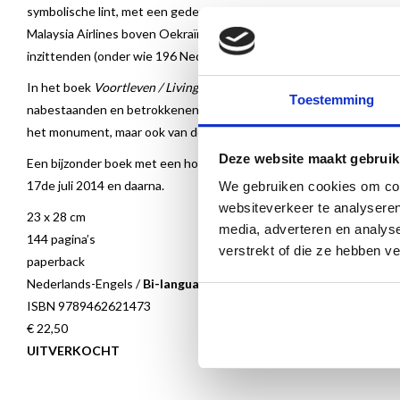
symbolische lint, met een gedenkteken van de kunstenaar Ronald 
Malaysia Airlines boven Oekraïne op 17 juli 2014. Het passagiersv
inzittenden (onder wie 196 Nederlanders) verongelukten.
In het boek
Voortleven / Living on
wordt een beeld geschetst van 
Toestemming
nabestaanden en betrokkenen en hun inzet voor de realisatie van 
het monument, maar ook van de ramp en de nasleep die daarop vol
Deze website maakt gebruik
Een bijzonder boek met een hoopvolle boodschap: voortleven. Van de
17de juli 2014 en daarna.
We gebruiken cookies om cont
websiteverkeer te analyseren
23 x 28 cm
media, adverteren en analys
144 pagina’s
verstrekt of die ze hebben v
paperback
Nederlands-Engels /
Bi-langual publication in Dutch and English
ISBN 9789462621473
€ 22,50
UITVERKOCHT