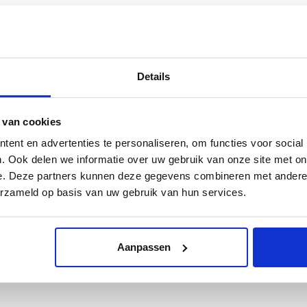
Westerhuis. Het herinnert ons aan de ramp met vlucht MH17 van
liegtuig werd neergeschoten door een BUK-raket, waarbij alle 298
de totstandkoming van het monument. De persoonlijke verhalen van
Details
het monument worden afgewisseld met veel foto’s. Niet alleen van
gde.
 van cookies
 slachtoffers. De nabestaanden. En allen die geraakt zijn op die
ent en advertenties te personaliseren, om functies voor social
. Ook delen we informatie over uw gebruik van onze site met on
e. Deze partners kunnen deze gegevens combineren met andere i
erzameld op basis van uw gebruik van hun services.
Aanpassen