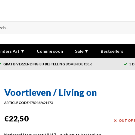
nders Art ▼
Coming soon
Sale ▼
Bestsellers
GRATIS VERZENDING BIJ BESTELLING BOVEN DE €30,-!
5 
Voortleven / Living on
ARTICLE CODE
9789462621473
€22,50
OUT OF 
Nationaal Monument MH17 – plek om te herdenken